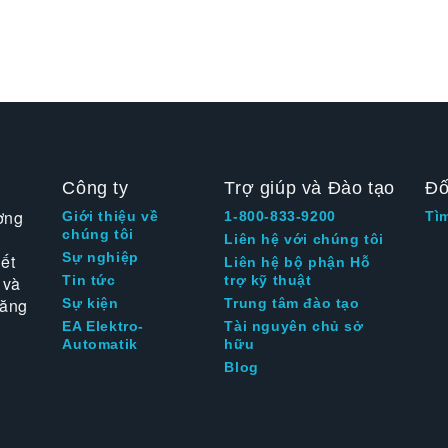
Công ty
Trợ giúp và Đào tạo
Đố
ờng
Giới thiệu về
1-800-833-9200
Tì
chúng tôi
Liên hệ với chúng tôi
Sự nghiệp
ết
Liên hệ bộ phận Hỗ
 và
Tin tức
trợ kỹ thuật
tăng
Sự kiện
Trung tâm đào tạo
EA Elektro-
Tài nguyên chủ sở
Automatik
hữu
Blog