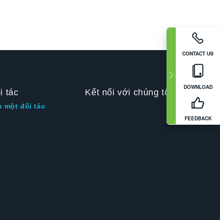
CONTACT US
DOWNLOAD
i tác
Kết nối với chúng tôi
m một đối tác
FEEDBACK