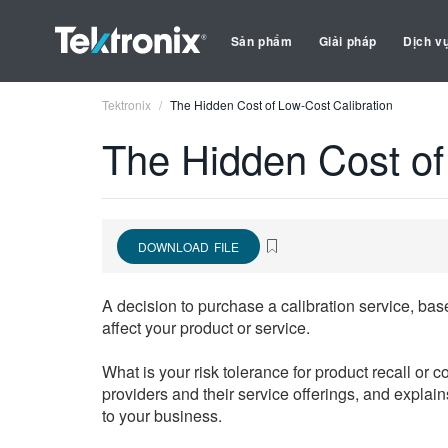
Sản phẩm
Giải pháp
Dịch v
Tektronix
The Hidden Cost of Low-Cost Calibration
The Hidden Cost of
DOWNLOAD FILE
A decision to purchase a calibration service, base
affect your product or service.
What is your risk tolerance for product recall or 
providers and their service offerings, and explain
to your business.