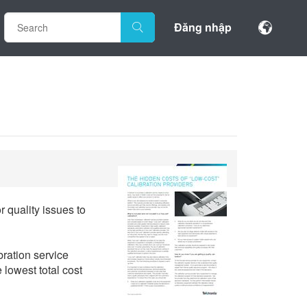
Đăng nhập
r quality issues to
bration service
 lowest total cost