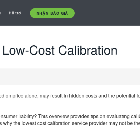
ụ
Hỗ trợ
NHẬN BÁO GIÁ
 Low-Cost Calibration
d on price alone, may result in hidden costs and the potential fo
consumer liability? This overview provides tips on evaluating cali
s why the lowest cost calibration service provider may not be the