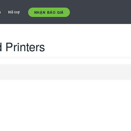
ụ
Hỗ trợ
NHẬN BÁO GIÁ
 Printers