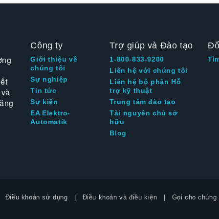
Công ty
Trợ giúp và Đào tạo
Đố
ờng
Giới thiệu về
1-800-833-9200
Tì
chúng tôi
Liên hệ với chúng tôi
Sự nghiệp
ết
Liên hệ bộ phận Hỗ
 và
Tin tức
trợ kỹ thuật
tăng
Sự kiện
Trung tâm đào tạo
EA Elektro-
Tài nguyên chủ sở
Automatik
hữu
Blog
Điều khoản sử dụng
Điều khoản và điều kiện
Gọi cho chúng 