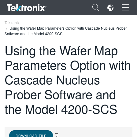
×
Tektronix
Using the Wafer Map Parameters Option with Cascade Nucleus Prober
Software and the Model 4200-SCS
Using the Wafer Map
Parameters Option with
ENGLISH
FRANÇAIS
Cascade Nucleus
DEUTSCH
Prober Software and
VIỆT NAM
the Model 4200-SCS
简体中文
日本語
한국어
DOWNLOAD FILE