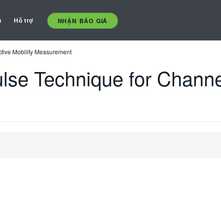
ụ
Hỗ trợ
NHẬN BÁO GIÁ
ective Mobility Measurement
ulse Technique for Channel