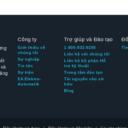
Công ty
Trợ giúp và Đào tạo
Đố
ờng
Giới thiệu về
1-800-833-9200
Tì
chúng tôi
Liên hệ với chúng tôi
Sự nghiệp
ết
Liên hệ bộ phận Hỗ
 và
Tin tức
trợ kỹ thuật
tăng
Sự kiện
Trung tâm đào tạo
EA Elektro-
Tài nguyên chủ sở
Automatik
hữu
Blog