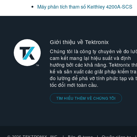
Máy phân tích tham số Keithley 4200A-SCS
Giới thiệu về Tektronix
Chúng tôi là công ty chuyên về đo lư
cam kết mang lại hiệu suất và định
hướng bởi các khả năng. Tektronix thi
kế và sản xuất các giải pháp kiểm tra
đo lường để phá vỡ tính phức tạp và 
tốc đổi mới toàn cầu.
TÌM HIỂU THÊM VỀ CHÚNG TÔI