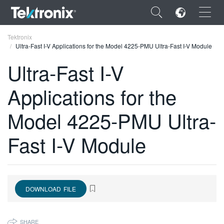
×
Tektronix
Ultra-Fast I-V Applications for the Model 4225-PMU Ultra-Fast I-V Module
Ultra-Fast I-V
Applications for the
ENGLISH
Model 4225-PMU Ultra-
FRANÇAIS
Fast I-V Module
DEUTSCH
VIỆT NAM
简体中文
DOWNLOAD FILE
日本語
한국어
SHARE