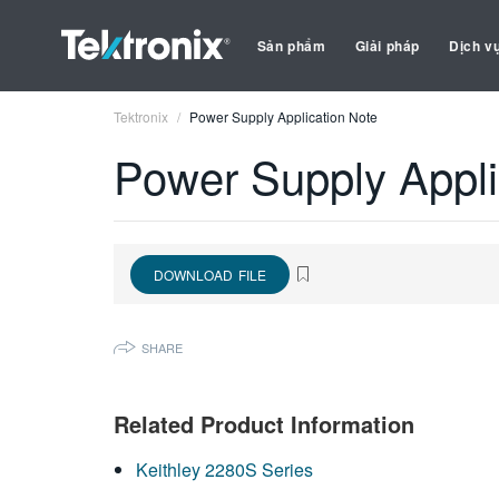
Sản phẩm
Giải pháp
Dịch v
Tektronix
Power Supply Application Note
Power Supply Appli
DOWNLOAD FILE
SHARE
Related Product Information
Keithley 2280S Series