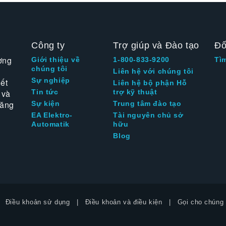
Công ty
Trợ giúp và Đào tạo
Đố
ờng
Giới thiệu về
1-800-833-9200
Tì
chúng tôi
Liên hệ với chúng tôi
Sự nghiệp
ết
Liên hệ bộ phận Hỗ
 và
Tin tức
trợ kỹ thuật
tăng
Sự kiện
Trung tâm đào tạo
EA Elektro-
Tài nguyên chủ sở
Automatik
hữu
Blog
Điều khoản sử dụng
Điều khoản và điều kiện
Gọi cho chúng 