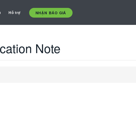
ụ
Hỗ trợ
NHẬN BÁO GIÁ
cation Note