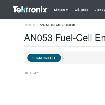
Sản phẩm
Giải pháp
Dịch v
Tektronix
AN053 Fuel-Cell Emulation
AN053 Fuel-Cell Em
DOWNLOAD FILE
SHARE