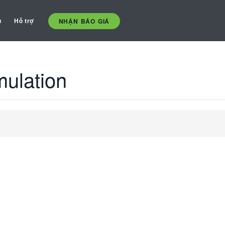
ụ
Hỗ trợ
NHẬN BÁO GIÁ
ulation