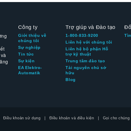
Công ty
Trợ giúp và Đào tạo
Đố
ờng
Giới thiệu về
1-800-833-9200
Tì
chúng tôi
Liên hệ với chúng tôi
Sự nghiệp
ết
Liên hệ bộ phận Hỗ
 và
Tin tức
trợ kỹ thuật
tăng
Sự kiện
Trung tâm đào tạo
EA Elektro-
Tài nguyên chủ sở
Automatik
hữu
Blog
Điều khoản sử dụng
Điều khoản và điều kiện
Gọi cho chúng 