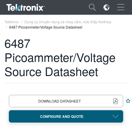
×
Tektronix
Dụng cụ chuyên dụng và nhạy cảm, mức thấp Keithley
6487 Picoammeter/Voltage Source Datasheet
6487
Picoammeter/Voltage
ENGLISH
Source Datasheet
FRANÇAIS
DEUTSCH
VIỆT NAM
DOWNLOAD DATASHEET
简体中文
日本語
CONFIGURE AND QUOTE
한국어