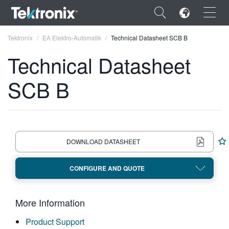
×
Tektronix
EA Elektro-Automatik
Technical Datasheet SCB B
Technical Datasheet
SCB B
ENGLISH
FRANÇAIS
DEUTSCH
DOWNLOAD DATASHEET
VIỆT NAM
CONFIGURE AND QUOTE
简体中文
日本語
More Information
한국어
Product Support