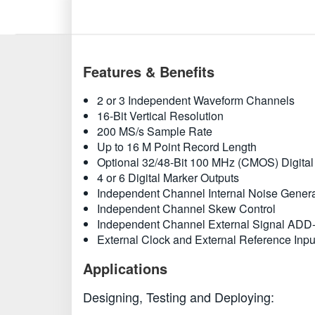
Features & Benefits
2 or 3 Independent Waveform Channels
16-Bit Vertical Resolution
200 MS/s Sample Rate
Up to 16 M Point Record Length
Optional 32/48-Bit 100 MHz (CMOS) Digital 
4 or 6 Digital Marker Outputs
Independent Channel Internal Noise Genera
Independent Channel Skew Control
Independent Channel External Signal AD
External Clock and External Reference Inpu
Applications
Designing, Testing and Deploying: