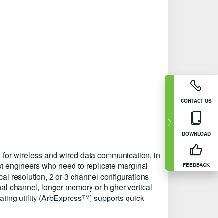
CONTACT US
DOWNLOAD
 for wireless and wired data communication, in
st engineers who need to replicate marginal
FEEDBACK
cal resolution, 2 or 3 channel configurations
nal channel, longer memory or higher vertical
ating utility (ArbExpress™) supports quick