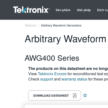
Sản phẩm
Giải pháp
Dịch v
Tektronix
Arbitrary Waveform Generators
Arbitrary Waveform
AWG400 Series
The products on this datasheet are no longe
View
Tektronix Encore
for reconditioned test e
Check
support
and
warranty status
for these pr
DOWNLOAD DATASHEET