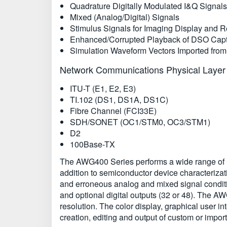
Quadrature Digitally Modulated I&Q Signal
Mixed (Analog/Digital) Signals
Stimulus Signals for Imaging Display and
Enhanced/Corrupted Playback of DSO Capt
Simulation Waveform Vectors Imported from
Network Communications Physical Layer 
ITU-T (E1, E2, E3)
TI.102 (DS1, DS1A, DS1C)
Fibre Channel (FCI33E)
SDH/SONET (OC1/STM0, OC3/STM1)
D2
100Base-TX
The AWG400 Series performs a wide range of mo
addition to semiconductor device characterizat
and erroneous analog and mixed signal condition
and optional digital outputs (32 or 48). The A
resolution. The color display, graphical user 
creation, editing and output of custom or impo