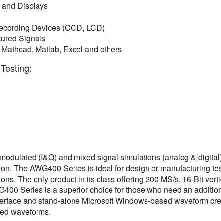
s and Displays
 Recording Devices (CCD, LCD)
ured Signals
 Mathcad, Matlab, Excel and others
Testing:
dulated (I&Q) and mixed signal simulations (analog & digital)
ion. The AWG400 Series is ideal for design or manufacturing te
s. The only product in its class offering 200 MS/s, 16-Bit verti
WG400 Series is a superior choice for those who need an additio
interface and stand-alone Microsoft Windows-based waveform cre
rted waveforms.