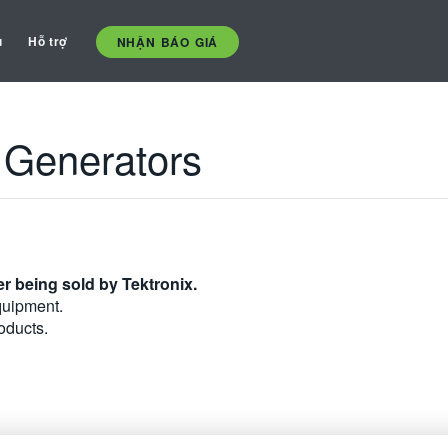
ụ
Hỗ trợ
NHẬN BÁO GIÁ
 Generators
r being sold by Tektronix.
quipment.
oducts.