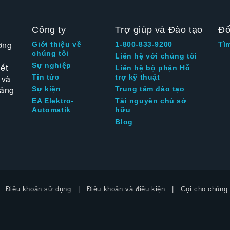
Công ty
Trợ giúp và Đào tạo
Đố
ờng
Giới thiệu về
1-800-833-9200
Tì
chúng tôi
Liên hệ với chúng tôi
Sự nghiệp
ết
Liên hệ bộ phận Hỗ
 và
Tin tức
trợ kỹ thuật
tăng
Sự kiện
Trung tâm đào tạo
EA Elektro-
Tài nguyên chủ sở
Automatik
hữu
Blog
Điều khoản sử dụng
Điều khoản và điều kiện
Gọi cho chúng 