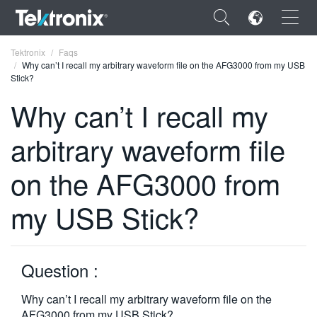
×
Tektronix
Faqs
Why can’t I recall my arbitrary waveform file on the AFG3000 from my USB
Stick?
Why can’t I recall my
arbitrary waveform file
ENGLISH
FRANÇAIS
on the AFG3000 from
DEUTSCH
my USB Stick?
VIỆT NAM
简体中文
Question :
日本語
Why can’t I recall my arbitrary waveform file on the
한국어
AFG3000 from my USB Stick?