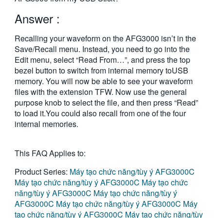
繁體中文
Answer :
Recalling your waveform on the AFG3000 isn’t in the
Save/Recall menu. Instead, you need to go into the
Edit menu, select “Read From…”, and press the top
bezel button to switch from internal memory toUSB
memory. You will now be able to see your waveform
files with the extension TFW. Now use the general
purpose knob to select the file, and then press “Read”
to load it.You could also recall from one of the four
internal memories.
This FAQ Applies to:
Product Series:
Máy tạo chức năng/tùy ý AFG3000C
Máy tạo chức năng/tùy ý AFG3000C
Máy tạo chức
năng/tùy ý AFG3000C
Máy tạo chức năng/tùy ý
AFG3000C
Máy tạo chức năng/tùy ý AFG3000C
Máy
tạo chức năng/tùy ý AFG3000C
Máy tạo chức năng/tùy