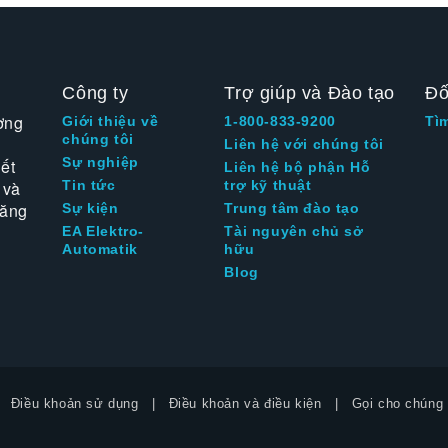
Công ty
Trợ giúp và Đào tạo
Đố
ờng
Giới thiệu về
1-800-833-9200
Tì
chúng tôi
Liên hệ với chúng tôi
Sự nghiệp
ết
Liên hệ bộ phận Hỗ
 và
Tin tức
trợ kỹ thuật
tăng
Sự kiện
Trung tâm đào tạo
EA Elektro-
Tài nguyên chủ sở
Automatik
hữu
Blog
Điều khoản sử dụng
Điều khoản và điều kiện
Gọi cho chúng 