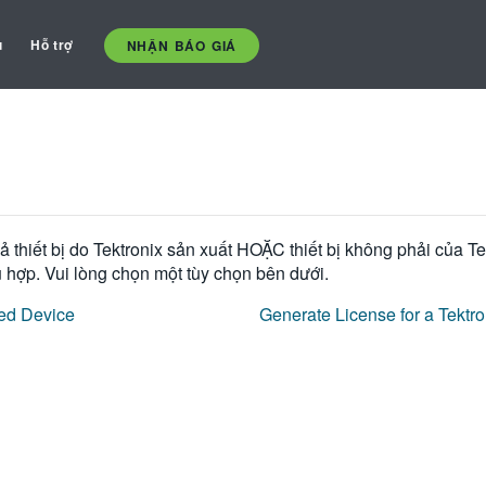
ụ
Hỗ trợ
NHẬN BÁO GIÁ
ả thiết bị do Tektronix sản xuất HOẶC thiết bị không phải của Te
 hợp. Vui lòng chọn một tùy chọn bên dưới.
red Device
Generate License for a Tektro