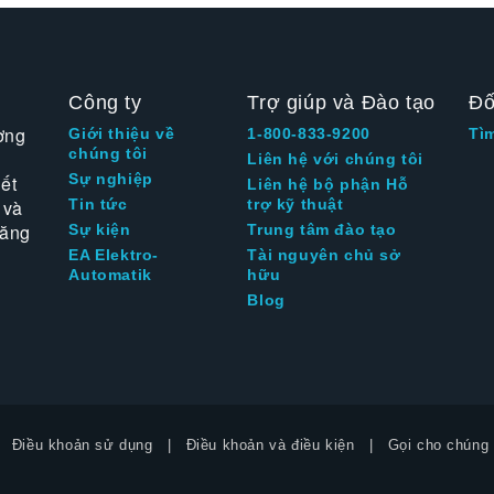
Công ty
Trợ giúp và Đào tạo
Đố
ờng
Giới thiệu về
1-800-833-9200
Tì
chúng tôi
Liên hệ với chúng tôi
Sự nghiệp
ết
Liên hệ bộ phận Hỗ
 và
Tin tức
trợ kỹ thuật
tăng
Sự kiện
Trung tâm đào tạo
EA Elektro-
Tài nguyên chủ sở
Automatik
hữu
Blog
Điều khoản sử dụng
Điều khoản và điều kiện
Gọi cho chúng 