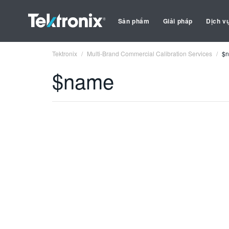
Sản phẩm
Giải pháp
Dịch v
Tektronix
Multi-Brand Commercial Calibration Services
$
$name