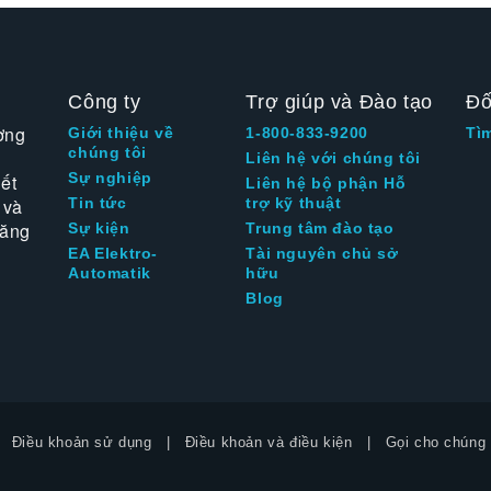
Công ty
Trợ giúp và Đào tạo
Đố
ờng
Giới thiệu về
1-800-833-9200
Tì
chúng tôi
Liên hệ với chúng tôi
Sự nghiệp
ết
Liên hệ bộ phận Hỗ
 và
Tin tức
trợ kỹ thuật
tăng
Sự kiện
Trung tâm đào tạo
EA Elektro-
Tài nguyên chủ sở
Automatik
hữu
Blog
Điều khoản sử dụng
Điều khoản và điều kiện
Gọi cho chúng 