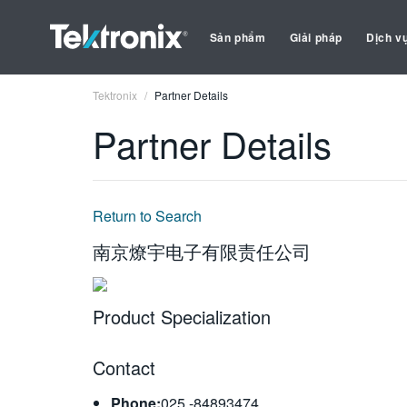
Sản phẩm
Giải pháp
Dịch v
Tektronix
Partner Details
Partner Details
Return to Search
南京燎宇电子有限责任公司
Product Specialization
Contact
Phone:
025 -84893474