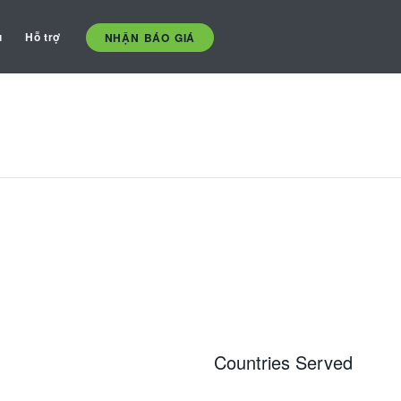
ụ
Hỗ trợ
NHẬN BÁO GIÁ
Countries Served