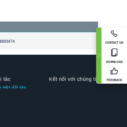
84893474
CONTACT US
DOWNLOAD
i tác
Kết nối với chúng tôi
FEEDBACK
m một đối tác