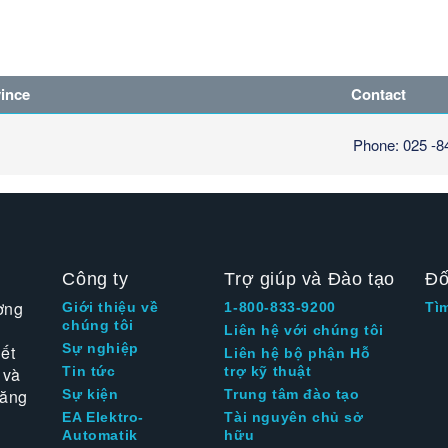
vince
Contact
Phone: 025 -
Công ty
Trợ giúp và Đào tạo
Đố
ờng
Giới thiệu về
1-800-833-9200
Tì
chúng tôi
Liên hệ với chúng tôi
Sự nghiệp
ết
Liên hệ bộ phận Hỗ
 và
Tin tức
trợ kỹ thuật
tăng
Sự kiện
Trung tâm đào tạo
EA Elektro-
Tài nguyên chủ sở
Automatik
hữu