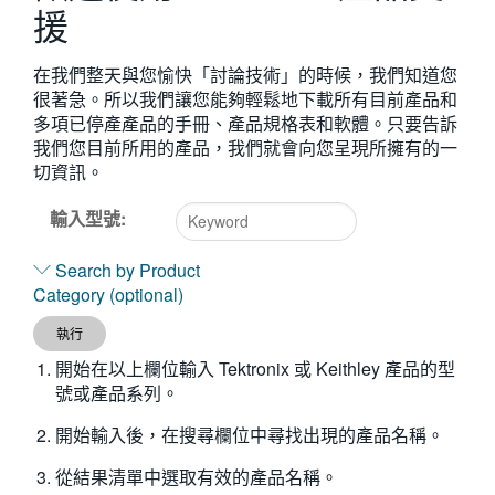
援
繁體中文
在我們整天與您愉快「討論技術」的時候，我們知道您
很著急。所以我們讓您能夠輕鬆地下載所有目前產品和
多項已停產產品的手冊、產品規格表和軟體。只要告訴
我們您目前所用的產品，我們就會向您呈現所擁有的一
切資訊。
輸入型號:
Type
Search by Product
2
Category (optional)
or
more
執行
characters
開始在以上欄位輸入 Tektronix 或 Keithley 產品的型
for
號或產品系列。
results.
開始輸入後，在搜尋欄位中尋找出現的產品名稱。
從結果清單中選取有效的產品名稱。