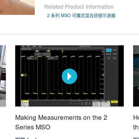
Related Product Information
2 系列 MSO 可攜式混合訊號示波器
Making Measurements on the 2
H
Series MSO
t