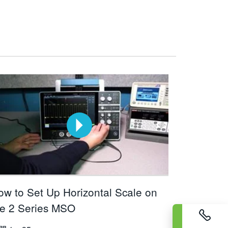
ow to Set Up Horizontal Scale on
he 2 Series MSO