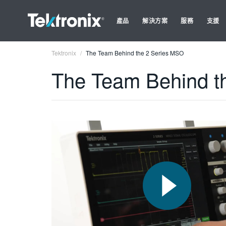
產品
解決方案
服務
支援
Tektronix
The Team Behind the 2 Series MSO
The Team Behind t