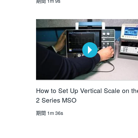
期間
1m 9s
How to Set Up Vertical Scale on th
2 Series MSO
期間
1m 36s