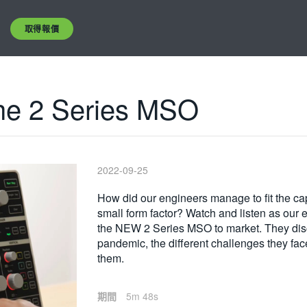
取得報價
he 2 Series MSO
2022-09-25
How did our engineers manage to fit the capa
small form factor? Watch and listen as our 
the NEW 2 Series MSO to market. They discu
pandemic, the different challenges they fac
them.
期間
5m 48s