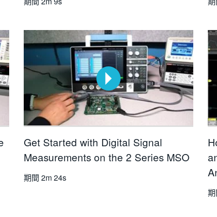
期間
2m 9s
期
e
Get Started with Digital Signal
H
Measurements on the 2 Series MSO
a
A
期間
2m 24s
期