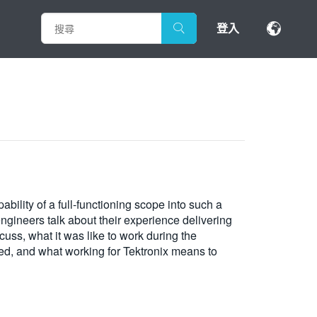
登入
bility of a full-functioning scope into such a
engineers talk about their experience delivering
ss, what it was like to work during the
ed, and what working for Tektronix means to