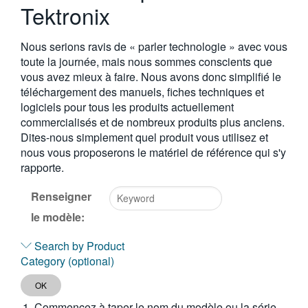
Tektronix
繁體中文
Nous serions ravis de « parler technologie » avec vous
toute la journée, mais nous sommes conscients que
vous avez mieux à faire. Nous avons donc simplifié le
téléchargement des manuels, fiches techniques et
logiciels pour tous les produits actuellement
commercialisés et de nombreux produits plus anciens.
Dites-nous simplement quel produit vous utilisez et
nous vous proposerons le matériel de référence qui s'y
rapporte.
Renseigner
le modèle:
Type
2
Search by Product
or
Category (optional)
more
characters
OK
for
Commencez à taper le nom du modèle ou la série