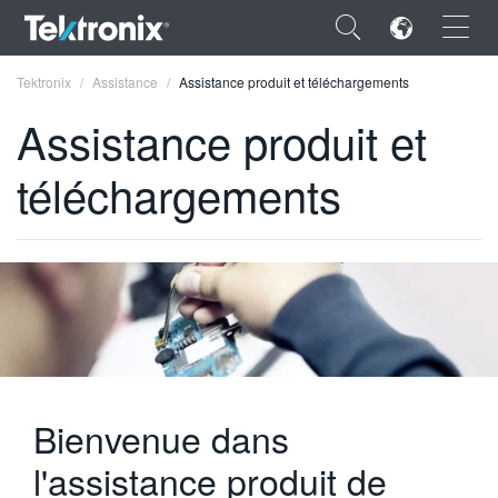
×
Tektronix
Assistance
Assistance produit et téléchargements
Assistance produit et
téléchargements
ENGLISH
FRANÇAIS
DEUTSCH
VIỆT NAM
简体中文
Bienvenue dans
日本語
l'assistance produit de
한국어