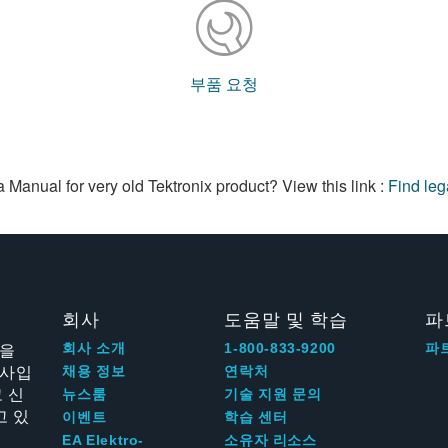
부품 요청
a Manual for very old Tektronix product? View this link :
Find le
회사
도움말 및 학습
파
신을
회사 소개
1-800-833-9200
파
회사입
채용 정보
연락처
 신
뉴스룸
기술 지원 문의
고 있
이벤트
학습 센터
EA Elektro-
소유자 리소스