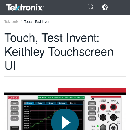
×
Tektronix
Touch Test Invent
Touch, Test Invent:
Keithley Touchscreen
ENGLISH
UI
FRANÇAIS
DEUTSCH
VIỆT NAM
简体中文
日本語
한국어