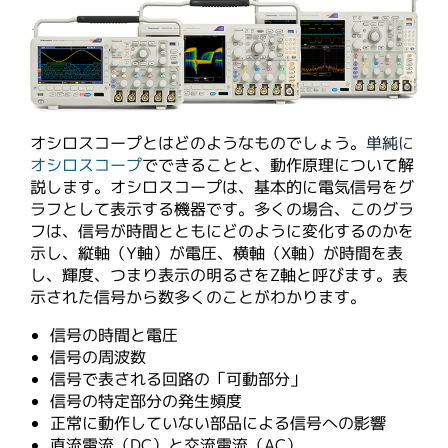
オシロスコープとはどのようなものでしょう。
単純に
オシロスコープ
でできることと、動作原理について解
説します。オシロスコープは、基本的に電気信号をグ
ラフとして表示する機器です。多くの場合、このグラ
フは、信号が時間とともにどのように変化するのかを
示し、縦軸（Y軸）が電圧、横軸（X軸）が時間を表
し、輝度、つまり表示の明るさをZ軸と呼びます。表
示された信号から数多くのことがわかります。
信号の時間と電圧
信号の周波数
信号で表される回路の「可動部分」
信号の特定部分の発生頻度
正常に動作していない部品による信号への影響
直流電流（DC）と交流電流（AC）