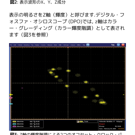
図2
: 表示波形のX、Y、Z成分
表示の明るさをZ軸（輝度）と呼びます.デジタル・フ
ォスファ・オシロスコープ (DPO)では, z軸はカラ
ー・グレーディング（カラー輝度階調）として表され
ます（図3を参照）
図3
: Z軸の輝度階調による2つのオフセット・クロック・パ