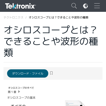
×
テクトロニクス
オシロスコープとは？できることや波形の種類
オシロスコープとは？
できることや波形の種
ENGLISH
類
FRANÇAIS
DEUTSCH
VIỆT NAM
ダウンロード・ファイル
简体中文
オシロスコープのすべて
日本語
第１章
オシロスコープの基本
韓国語