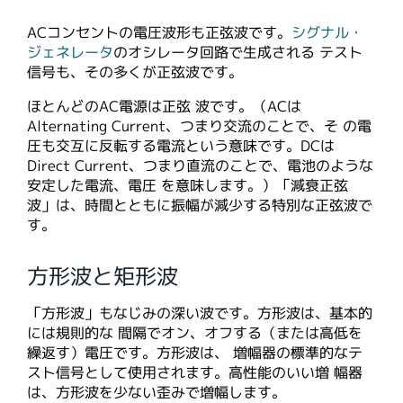
ACコンセントの電圧波形も正弦波です。
シグナル・
ジェネレータ
のオシレータ回路で生成される テスト
信号も、その多くが正弦波です。
ほとんどのAC電源は正弦 波です。（ACは
Alternating Current、つまり交流のことで、そ の電
圧も交互に反転する電流という意味です。DCは
Direct Current、つまり直流のことで、電池のような
安定した電流、電圧 を意味します。）「減衰正弦
波」は、時間とともに振幅が減少する特別な正弦波で
す。
方形波と矩形波
「方形波」もなじみの深い波です。方形波は、基本的
には規則的な 間隔でオン、オフする（または高低を
繰返す）電圧です。方形波は、 増幅器の標準的なテ
スト信号として使用されます。高性能のいい増 幅器
は、方形波を少ない歪みで増幅します。