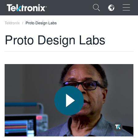
×
Tektronix
Proto Design Labs
Proto Design Labs
ENGLISH
FRANÇAIS
DEUTSCH
VIỆT NAM
简体中文
日本語
한국어