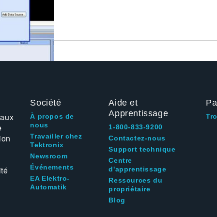
Société
Aide et
Pa
Apprentissage
 aux
À propos de
Tr
nous
e
1-800-833-9200
Travailler chez
ion
Contactez-nous
Tektronix
Support technique
Newsroom
Centre
Événements
ité
d'apprentissage
EA Elektro-
Ressources du
Automatik
propriétaire
Blog