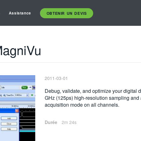
s
Assistance
OBTENIR UN DEVIS
MagniVu
2011-03-01
Debug, validate, and optimize your digital
GHz (125ps) high-resolution sampling and av
acquisition mode on all channels.
Durée
2m 24s