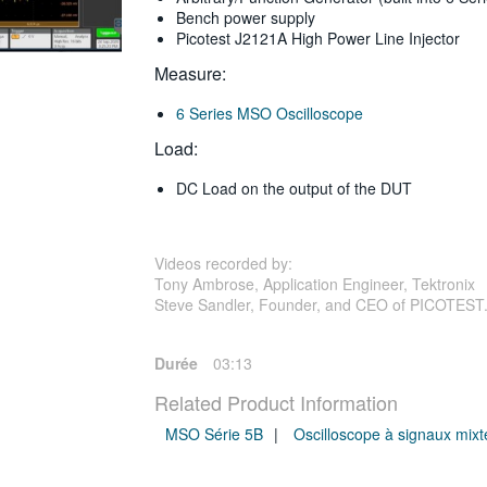
Bench power supply
Picotest J2121A High Power Line Injector
Measure:
6 Series MSO Oscilloscope
Load:
DC Load on the output of the DUT
Videos recorded by:
Tony Ambrose, Application Engineer, Tektronix
Steve Sandler, Founder, and CEO of PICOTEST
Durée
03:13
Related Product Information
MSO Série 5B
Oscilloscope à signaux mix