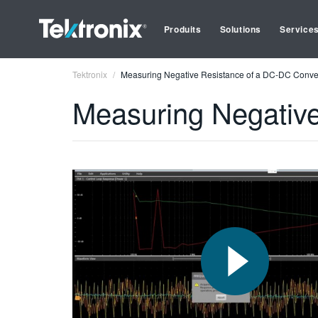
Produits
Solutions
Service
Tektronix
Measuring Negative Resistance of a DC-DC Conve
Measuring Negative