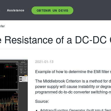
s
Assistance
OBTENIR UN DEVIS
rter
 Resistance of a DC-DC 
2021-01-13
Example of how to determine the EMI filter s
The Middlebrook Criterion is a method for de
power supply will cause instability or deg
programmed dc-to-dc converter switching-
Source:
Arbitrary/Function Generator (built into 6 Se