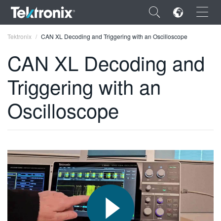
×
Tektronix
CAN XL Decoding and Triggering with an Oscilloscope
CAN XL Decoding and
Triggering with an
ENGLISH
Oscilloscope
FRANÇAIS
DEUTSCH
VIỆT NAM
简体中文
日本語
한국어