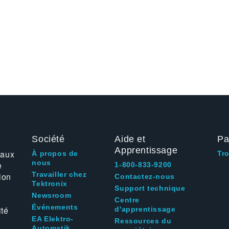
Société
Aide et
Pa
Apprentissage
 aux
À propos de
Tr
nous
e
1-800-833-9200
Travailler chez
ion
Contactez-nous
Tektronix
Support technique
Newsroom
Centre
Événements
ité
d'apprentissage
EA Elektro-
Ressources du
Automatik