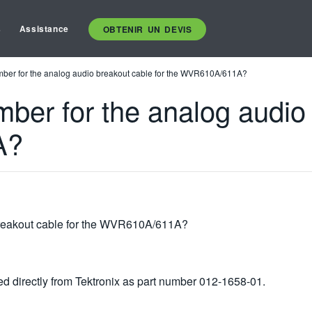
s
Assistance
OBTENIR UN DEVIS
umber for the analog audio breakout cable for the WVR610A/611A?
mber for the analog audio
A?
 breakout cable for the WVR610A/611A?
d directly from Tektronix as part number 012-1658-01.