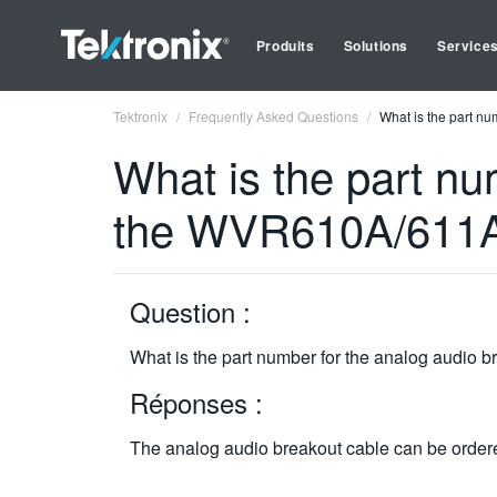
Produits
Solutions
Service
Tektronix
Frequently Asked Questions
What is the part n
What is the part nu
the WVR610A/611
Question :
What is the part number for the analog audio
Réponses :
The analog audio breakout cable can be ordere