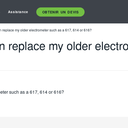
s
Assistance
OBTENIR UN DEVIS
n replace my older electrometer such as a 617, 614 or 616?
n replace my older electr
eter such as a 617, 614 or 616?