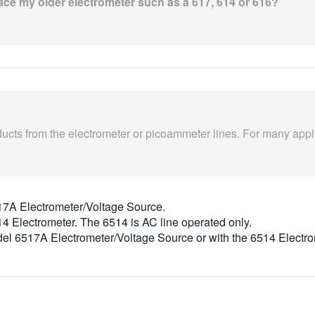
ace my older electrometer such as a 617, 614 or 616?
ucts from the electrometer or picoammeter lines. For many appl
17A Electrometer/Voltage Source.
4 Electrometer. The 6514 is AC line operated only.
del 6517A Electrometer/Voltage Source or with the 6514 Electr