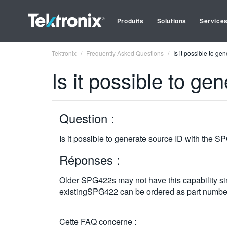
Produits
Solutions
Service
Tektronix
Frequently Asked Questions
Is it possible to g
Is it possible to g
Question :
Is it possible to generate source ID with the 
Réponses :
Older SPG422s may not have this capability sinc
existingSPG422 can be ordered as part numbe
Cette FAQ concerne :