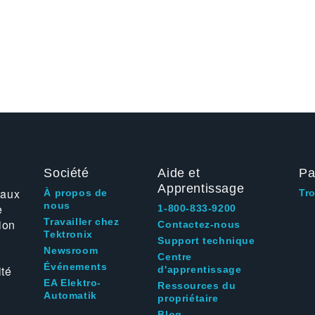
Société
Aide et
Pa
Apprentissage
 aux
À propos de
Tr
nous
e
1-800-833-9200
Travailler chez
ion
Contactez-nous
Tektronix
Support technique
Newsroom
Centre
Événements
ité
d'apprentissage
EA Elektro-
Ressources du
Automatik
propriétaire
Blog