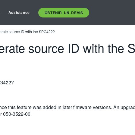
s
Assistance
OBTENIR UN DEVIS
enerate source ID with the SPG422?
enerate source ID with th
SPG422?
e this feature was added in later firmware versions. An upgrade
r 050-3522-00.