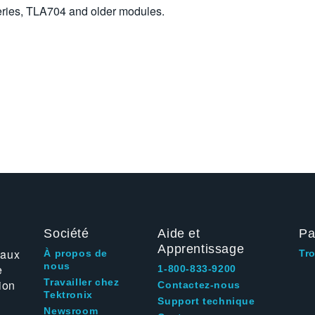
eries, TLA704 and older modules.
Société
Aide et
Pa
Apprentissage
 aux
À propos de
Tr
nous
e
1-800-833-9200
Travailler chez
ion
Contactez-nous
Tektronix
Support technique
Newsroom