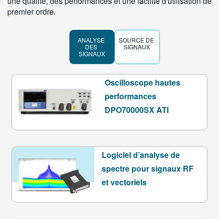
une qualité, des performances et une facilité d'utilisation de
premier ordre.
ANALYSE 
SOURCE DE 
DES 
SIGNAUX
SIGNAUX
Oscilloscope hautes
performances
DPO70000SX ATI
Logiciel d’analyse de
spectre pour signaux RF
et vectoriels