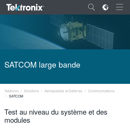
×
ENGLISH
SATCOM large bande
FRANÇAIS
DEUTSCH
VIỆT NAM
Tektronix
Solutions
Aérospatiale et Défense
Communications
SATCOM
简体中文
Test au niveau du système et des
日本語
modules
한국어