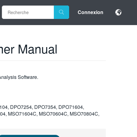
Connexion
mer Manual
nalysis Software.
04, DPO7254, DPO7354, DPO71604,
004, MSO71604C, MSO70604C, MSO70804C,