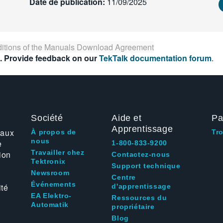
Date de publication:
11/09/2025
itions of the
Manuals Download Agreement
. Provide feedback on our
TekTalk documentation forum
.
Société
Aide et
Pa
Apprentissage
 aux
À propos de
Tr
nous
e
1-800-833-9200
Travailler chez
ion
Contactez-nous
Tektronix
Support technique
Newsroom
Centre
Événements
ité
d'apprentissage
EA Elektro-
Ressources du
Automatik
propriétaire
Blog