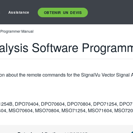
s
Assistance
OBTENIR UN DEVIS
re Programmer Manual
nalysis Software Program
on about the remote commands for the SignalVu Vector Signal A
254B, DPO70404, DPO70604, DPO70804, DPO71254, DPO71
04, MSO70604, MSO70804, MSO71254, MSO71604, MSO72