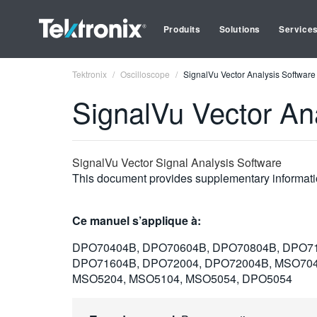
Produits
Solutions
Service
Tektronix
Oscilloscope
SignalVu Vector Analysis Softwa
SignalVu Vector A
SignalVu Vector Signal Analysis Software
This document provides supplementary informati
Ce manuel s’applique à:
DPO70404B, DPO70604B, DPO70804B, DPO71
DPO71604B, DPO72004, DPO72004B, MSO704
MSO5204, MSO5104, MSO5054, DPO5054