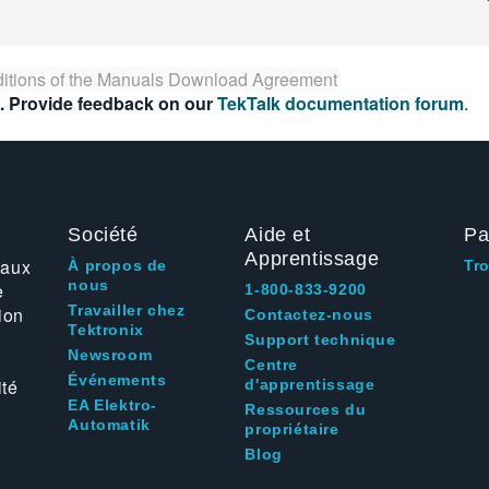
itions of the
Manuals Download Agreement
. Provide feedback on our
TekTalk documentation forum
.
Société
Aide et
Pa
Apprentissage
 aux
À propos de
Tr
nous
e
1-800-833-9200
Travailler chez
ion
Contactez-nous
Tektronix
Support technique
Newsroom
Centre
Événements
ité
d'apprentissage
EA Elektro-
Ressources du
Automatik
propriétaire
Blog