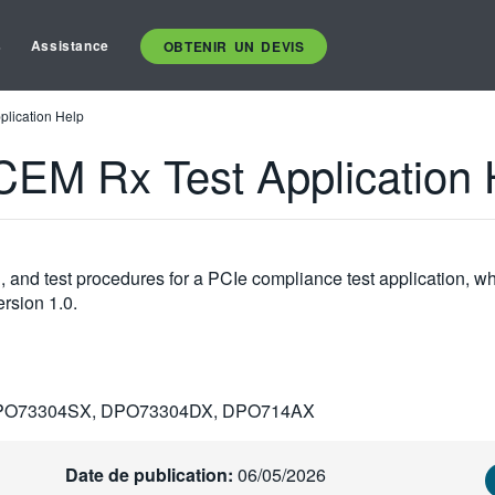
s
Assistance
OBTENIR UN DEVIS
lication Help
CEM Rx Test Application 
n, and test procedures for a PCIe compliance test application, 
rsion 1.0.
PO73304SX, DPO73304DX, DPO714AX
Date de publication:
06/05/2026