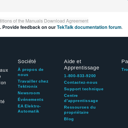
itions of the
Manuals Download Agreement
. Provide feedback on our
TekTalk documentation forum
.
Société
Aide et
Pa
Apprentissage
 aux
À propos de
Tr
nous
e
1-800-833-9200
Travailler chez
ion
Contactez-nous
Tektronix
Support technique
Newsroom
Centre
Événements
ité
d'apprentissage
EA Elektro-
Ressources du
Automatik
propriétaire
Blog