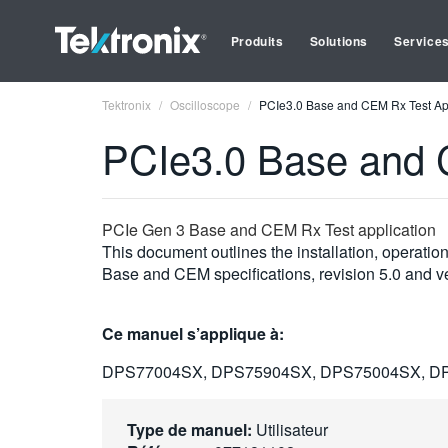
Produits
Solutions
Service
Tektronix
Oscilloscope
PCIe3.0 Base and CEM Rx Test App
PCIe3.0 Base and 
PCIe Gen 3 Base and CEM Rx Test application
This document outlines the installation, operatio
Base and CEM specifications, revision 5.0 and ve
Ce manuel s’applique à:
DPS77004SX, DPS75904SX, DPS75004SX, D
Type de manuel:
Utilisateur