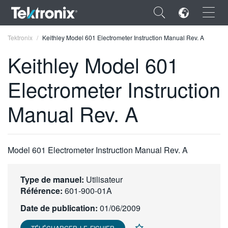
×
Tektronix
Keithley Model 601 Electrometer Instruction Manual Rev. A
Keithley Model 601
Electrometer Instruction
ENGLISH
Manual Rev. A
FRANÇAIS
DEUTSCH
Model 601 Electrometer Instruction Manual Rev. A
VIỆT NAM
简体中文
Type de manuel:
Utilisateur
Référence:
601-900-01A
日本語
Date de publication:
01/06/2009
한국어
TÉLÉCHARGER LE FICHIER