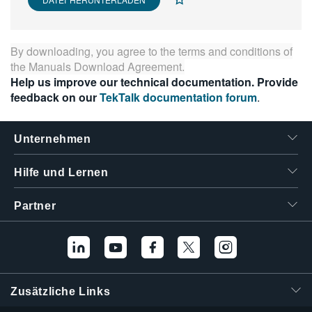
繁體中文
By downloading, you agree to the terms and conditions of
the
Manuals Download Agreement
.
Help us improve our technical documentation. Provide
feedback on our
TekTalk documentation forum
.
Unternehmen
Hilfe und Lernen
Partner
Zusätzliche Links