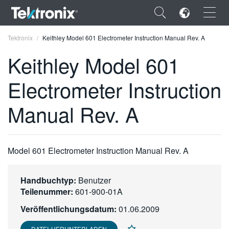
×
Tektronix
Keithley Model 601 Electrometer Instruction Manual Rev. A
Keithley Model 601
Electrometer Instruction
ENGLISH
Manual Rev. A
FRANÇAIS
DEUTSCH
Model 601 Electrometer Instruction Manual Rev. A
VIỆT NAM
简体中文
Handbuchtyp:
Benutzer
Teilenummer:
601-900-01A
日本語
Veröffentlichungsdatum:
01.06.2009
한국어
DATEI HERUNTERLADEN