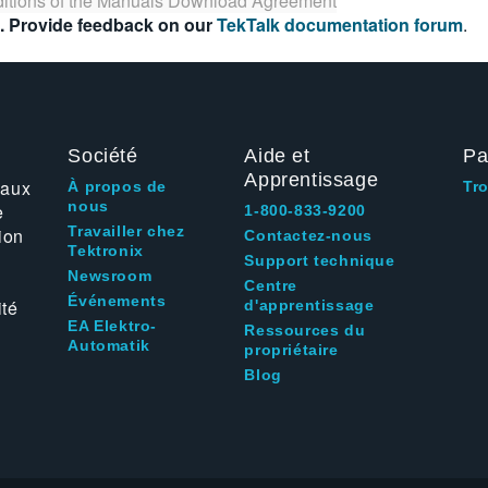
itions of the
Manuals Download Agreement
. Provide feedback on our
TekTalk documentation forum
.
Société
Aide et
Pa
Apprentissage
 aux
À propos de
Tr
nous
e
1-800-833-9200
Travailler chez
ion
Contactez-nous
Tektronix
Support technique
Newsroom
Centre
Événements
ité
d'apprentissage
EA Elektro-
Ressources du
Automatik
propriétaire
Blog