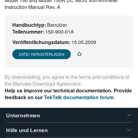
Model 150 and Model 150R DC Micro Volt-Ammeter
繁體中文
Instruction Manual Rev. A
Handbuchtyp:
Benutzer
Teilenummer:
150-900-01A
Veröffentlichungsdatum:
15.05.2009
DATEI HERUNTERLADEN
By downloading, you agree to the terms and conditions of
the
Manuals Download Agreement
.
Help us improve our technical documentation. Provide
feedback on our
TekTalk documentation forum
.
Unternehmen
Hilfe und Lernen