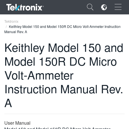
×
Tektronix
Keithley Model 150 and Model 150R DC Micro Volt-Ammeter Instruction
Manual Rev. A
Keithley Model 150 and
Model 150R DC Micro
ENGLISH
FRANÇAIS
Volt-Ammeter
DEUTSCH
Instruction Manual Rev.
VIỆT NAM
A
简体中文
日本語
User Manual
한국어