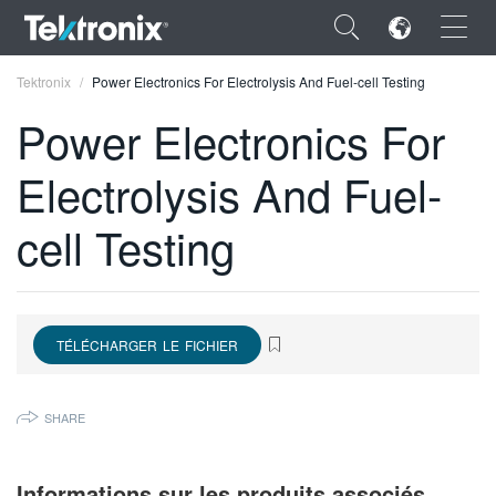
×
Tektronix
Power Electronics For Electrolysis And Fuel-cell Testing
Power Electronics For
Electrolysis And Fuel-
ENGLISH
cell Testing
FRANÇAIS
DEUTSCH
VIỆT NAM
TÉLÉCHARGER LE FICHIER
简体中文
SHARE
日本語
한국어
Informations sur les produits associés