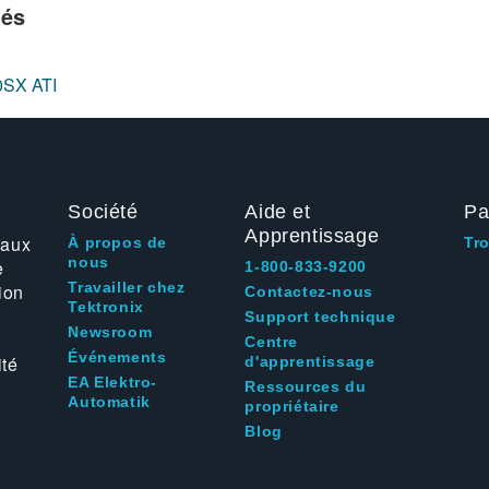
iés
0SX ATI
Société
Aide et
Pa
Apprentissage
 aux
À propos de
Tr
nous
e
1-800-833-9200
Travailler chez
ion
Contactez-nous
Tektronix
Support technique
Newsroom
Centre
Événements
ité
d'apprentissage
EA Elektro-
Ressources du
Automatik
propriétaire
Blog