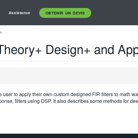
s
Assistance
OBTENIR UN DEVIS
n
r Theory+ Design+ and App
he user to apply their own custom designed FIR filters to math w
sponse, filters using DSP. It also describes some methods for desi