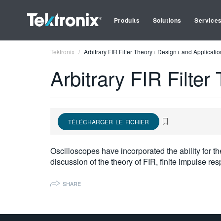
Produits
Solutions
Service
Tektronix
Arbitrary FIR Filter Theory+ Design+ and Applicatio
Arbitrary FIR Filte
TÉLÉCHARGER LE FICHIER
Oscilloscopes have incorporated the ability for t
discussion of the theory of FIR, finite impulse re
SHARE