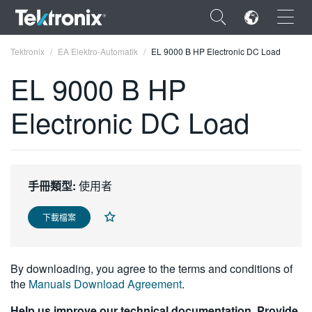
×
Tektronix
EA Elektro-Automatik
EL 9000 B HP Electronic DC Load
EL 9000 B HP
Electronic DC Load
ENGLISH
FRANÇAIS
手冊類型:
使用者
DEUTSCH
VIỆT NAM
下載檔案
简体中文
By downloading, you agree to the terms and conditions of
日本語
the
Manuals Download Agreement
.
한국어
Help us improve our technical documentation. Provide