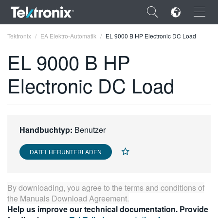
×
Tektronix
EA Elektro-Automatik
EL 9000 B HP Electronic DC Load
EL 9000 B HP
Electronic DC Load
ENGLISH
FRANÇAIS
Handbuchtyp:
Benutzer
DEUTSCH
VIỆT NAM
DATEI HERUNTERLADEN
简体中文
By downloading, you agree to the terms and conditions of
日本語
the
Manuals Download Agreement
.
Help us improve our technical documentation. Provide
한국어