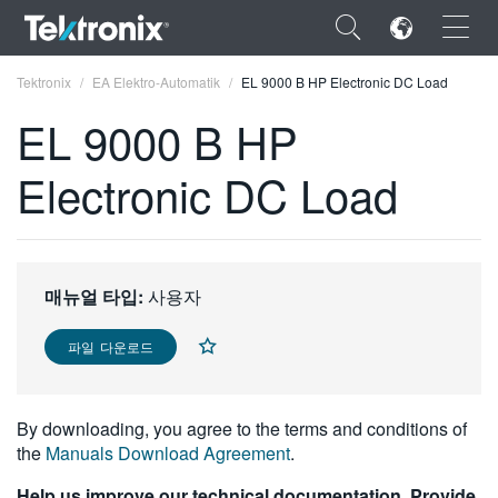
×
Tektronix
EA Elektro-Automatik
EL 9000 B HP Electronic DC Load
EL 9000 B HP
Electronic DC Load
ENGLISH
FRANÇAIS
매뉴얼 타입:
사용자
DEUTSCH
VIỆT NAM
파일 다운로드
简体中文
By downloading, you agree to the terms and conditions of
日本語
the
Manuals Download Agreement
.
한국어
Help us improve our technical documentation. Provide