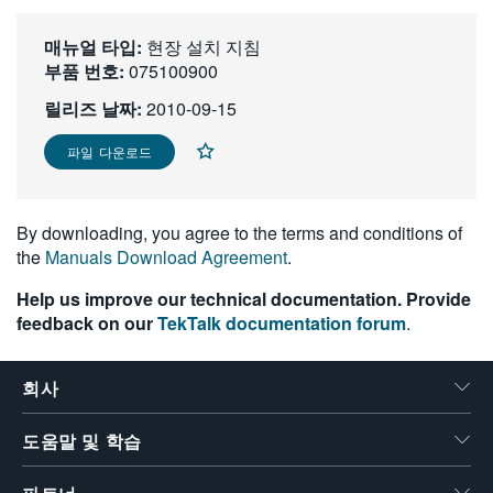
繁體中文
매뉴얼 타입:
현장 설치 지침
부품 번호:
075100900
릴리즈 날짜:
2010-09-15
파일 다운로드
By downloading, you agree to the terms and conditions of
the
Manuals Download Agreement
.
Help us improve our technical documentation. Provide
feedback on our
TekTalk documentation forum
.
회사
도움말 및 학습