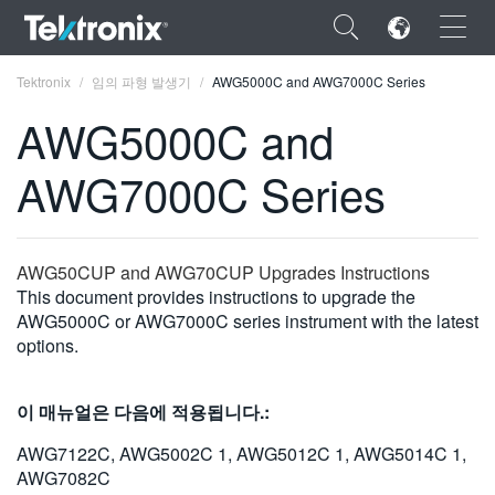
×
Tektronix
임의 파형 발생기
AWG5000C and AWG7000C Series
AWG5000C and
AWG7000C Series
ENGLISH
FRANÇAIS
AWG50CUP and AWG70CUP Upgrades Instructions
This document provides instructions to upgrade the
DEUTSCH
AWG5000C or AWG7000C series instrument with the latest
options.
VIỆT NAM
简体中文
이 매뉴얼은 다음에 적용됩니다.:
日本語
AWG7122C, AWG5002C 1, AWG5012C 1, AWG5014C 1,
한국어
AWG7082C