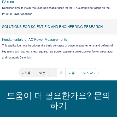
PA1000
Described how to install the user-replaceable fuses for the 1 A current input circuit on the
PA1000 Power Analyzer.
SOLUTIONS FOR SCIENTIFIC AND ENGINEERING RESEARCH
Fundamentals of AC Power Measurements
This application note introduces the basic concepts of power measurements and defines of
key terms such as: root mean square, real power, apparent power, power factor, crest factor
and harmonic Distortion
« 처음
‹ 이전
1
2
다음 ›
마지막 »
도움이 더 필요한가요? 문의
하기