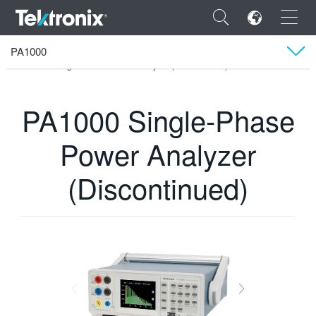
×
PA1000
Tektronix
제품
전력 분석기
PA1000 Single-Phase Power Analyzer (Discontinued)
기술 문서 및 다운로드
PA1000 Single-Phase
ENGLISH
Power Analyzer
FRANÇAIS
(Discontinued)
DEUTSCH
VIỆT NAM
简体中文
日本語
한국어