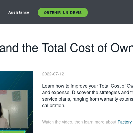
s
Assistance
OBTENIR UN DEVIS
and the Total Cost of Ow
2022-07-12
Learn how to improve your Total Cost of 
and expense. Discover the strategies and th
service plans, ranging from warranty extens
calibration.
Watch the video, then learn more about
Factory 