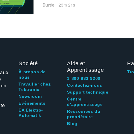
Durée
23m 21s
Société
Aide et
Pa
Apprentissage
 aux
À propos de
Tr
nous
e
1-800-833-9200
Travailler chez
ion
Contactez-nous
Tektronix
Support technique
Newsroom
Centre
Événements
ité
d'apprentissage
EA Elektro-
Ressources du
Automatik
propriétaire
Blog