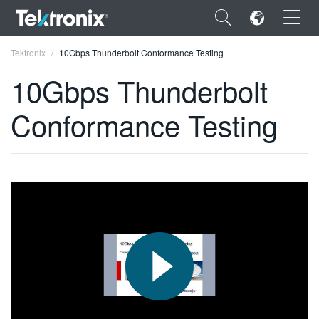
×
Tektronix
10Gbps Thunderbolt Conformance Testing
10Gbps Thunderbolt
Conformance Testing
ENGLISH
FRANÇAIS
DEUTSCH
VIỆT NAM
简体中文
日本語
한국어