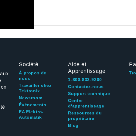
Société
Aide et
Pa
Apprentissage
 aux
À propos de
Tr
nous
e
1-800-833-9200
Travailler chez
ion
Contactez-nous
Tektronix
Support technique
Newsroom
Centre
Événements
ité
d'apprentissage
EA Elektro-
Ressources du
Automatik
propriétaire
Blog