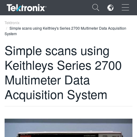
×
Tektronix
Simple scans using Keithley's Series 2700 Multimeter Data Acquisition
System
Simple scans using
Keithleys Series 2700
ENGLISH
FRANÇAIS
Multimeter Data
DEUTSCH
Acquisition System
VIỆT NAM
简体中文
日本語
한국어