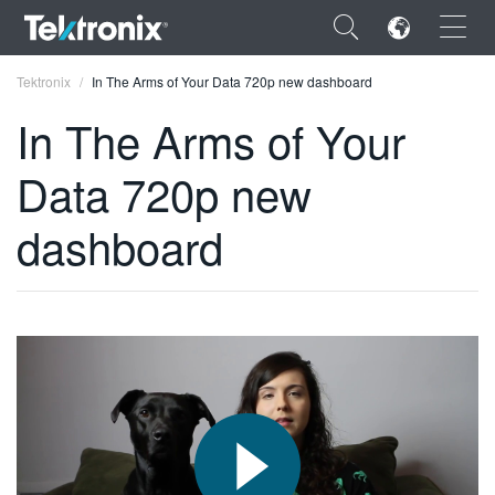
×
Tektronix
In The Arms of Your Data 720p new dashboard
In The Arms of Your
Data 720p new
ENGLISH
dashboard
FRANÇAIS
DEUTSCH
VIỆT NAM
简体中文
日本語
한국어